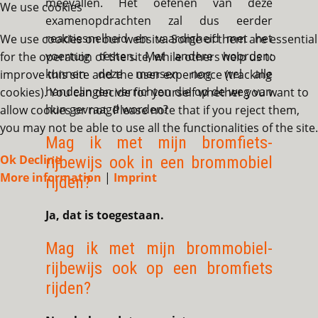
meevallen. Het oefenen van deze
We use cookies
examenopdrachten zal dus eerder
reactiesnelheid en vaardigheid met het
We use cookies on our website. Some of them are essential
voertuig testen. Met andere woorden:
for the operation of the site, while others help us to
kunnen deze mensen nog wel alle
improve this site and the user experience (tracking
handelingen verrichten die op de weg van
cookies). You can decide for yourself whether you want to
hun gevraagd worden?
allow cookies or not. Please note that if you reject them,
you may not be able to use all the functionalities of the site.
Mag ik met mijn bromfiets-
Ok
Decline
rijbewijs ook in een brommobiel
More information
|
Imprint
rijden?
Ja, dat is toegestaan.
Mag ik met mijn brommobiel-
rijbewijs ook op een bromfiets
rijden?