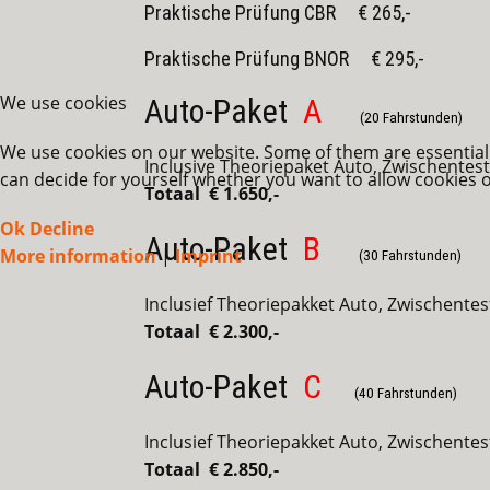
Praktische Prüfung CBR € 265,-
Praktische Prüfung BNOR € 295,-
We use cookies
Auto-Paket
A
(20 Fahrstunden)
We use cookies on our website. Some of them are essential f
Inclusive Theoriepaket Auto, Zwischentest
can decide for yourself whether you want to allow cookies or 
Totaal € 1.650,-
Ok
Decline
Auto-Paket
B
More information
|
Imprint
(30 Fahrstunden)
Inclusief Theoriepakket Auto, Zwischentes
Totaal € 2.300,-
Auto-Paket
C
(40 Fahrstunden)
Inclusief Theoriepakket Auto, Zwischentes
Totaal € 2.850,-