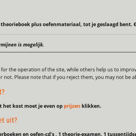
f theorieboek plus oefenmateriaal, tot je geslaagd bent. €
rmijnen is mogelijk.
or the operation of the site, while others help us to improv
not. Please note that if you reject them, you may not be able
t?
t het kost moet je even op
prijzen
klikken.
t uit?
leerboeken en oefen-cd's , 1 theorie-examen, 1 tussentijds