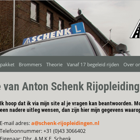
spakket
Brommers
Theorie
Vanaf 17 begeleid rijden
Over on
 van Anton Schenk Rijopleidin
Ik hoop dat ik via mijn site al je vragen kan beantwoorden. M
een nadere uitleg wensen, dan zijn hier mijn gegevens waarop
E-mail adres:
a@schenk-rijopleidingen.nl
Telefoonnummer: +31 (0)43 3066402
Eigenaar: Dhr. A.M.K.E. Schenk