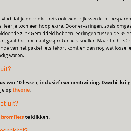
 ik vind dat je door die toets ook weer rijlessen kunt bespar
s, leer je toch een hoop extra. Door ervaringen, zoals omga
oldoende zijn? Gemiddeld hebben leerlingen tussen de 35 en
n, gaat het normaal gesproken iets sneller. Maar toch, 30 rij
inde van het pakket iets tekort komt en dan nog wat losse l
odig waren.
uit?
us van 10 lessen, inclusief examentraining. Daarbij krij
 je op
theorie
.
et uit?
p
bromfiets
te klikken.
lespakket?