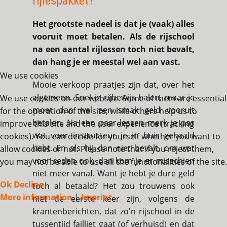
rijlespakket?
Het grootste nadeel is dat je (vaak) alles
vooruit moet betalen. Als de rijschool
na een aantal rijlessen toch niet bevalt,
dan hang je er meestal wel aan vast.
We use cookies
Mooie verkoop praatjes zijn dat, over het
algemeen. Snel je rijbewijs halen, maar je
We use cookies on our website. Some of them are essential
moet dan wel een smak geld vooruit
for the operation of the site, while others help us to
betalen. Na een paar lessen merk je pas
improve this site and the user experience (tracking
wat voor instructeur je in huis gehaald
cookies). You can decide for yourself whether you want to
hebt. En als hij dan niet bevalt, om wat
allow cookies or not. Please note that if you reject them,
voor reden ook, dan kom je er misschien
you may not be able to use all the functionalities of the site.
niet meer vanaf. Want je hebt je dure geld
Ok
Decline
toch al betaald? Het zou trouwens ook
More information
|
Imprint
niet de eerste keer zijn, volgens de
krantenberichten, dat zo'n rijschool in de
tussentijd failliet gaat (of verhuisd) en dat