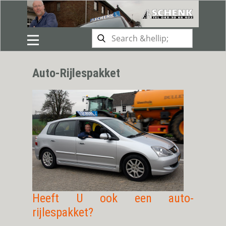
Auto-Rijlespakket
Heeft U ook een auto-
rijlespakket?