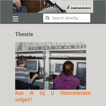
Theorie
Kan ik bij U theorielessen
volgen?