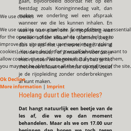
gaan, bijvoorbeeld doordat het op een
feestdag zoals Koninginnedag valt, dan
maken we onderling wel een afspraak
We use cookies
wanneer we die les kunnen inhalen. En
We use cookies on our website. Some of them are essential
was je van plan om je rijopleiding wat
for the operation of the site, while others help us to
sneller achter elkaar te plannen, begin
improve this site and the user experience (tracking
dan op tijd met je theorie. Begin dan al
cookies). You can decide for yourself whether you want to
met de cursus, 1 of 2 maanden voordat je
allow cookies or not. Please note that if you reject them,
met rijlessen wil beginnen. Dan heb je het
you may not be able to use all the functionalities of the site.
theoriecertificaat tenminste op tijd, zodat
je de rijopleiding zonder onderbrekingen
Ok
Decline
af kunt maken.
More information
|
Imprint
Hoelang duurt die theorieles?
Dat hangt natuurlijk een beetje van de
les af, die we op dan moment
behandelen. Maar als we om 17.00 uur
beginnen dan hopen we toch tegen